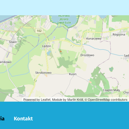
Powered by Leaflet, Module by
Martin Kröll
,
© OpenStreetMap contributors
ia
Kontakt