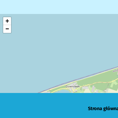
+
−
Strona główn