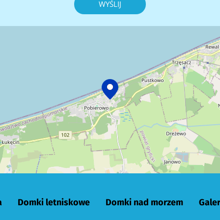
WYŚLIJ
a
Domki letniskowe
Domki nad morzem
Galer