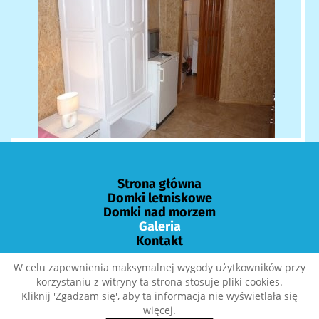
Strona główna
Domki letniskowe
Domki nad morzem
Galeria
Kontakt
W celu zapewnienia maksymalnej wygody użytkowników przy
korzystaniu z witryny ta strona stosuje pliki cookies.
Kontakt: T:
785 991 075
91 386 40 94
Mail :
Kliknij 'Zgadzam się', aby ta informacja nie wyświetlała się
ustasiapobierowo@gmail.com
więcej.